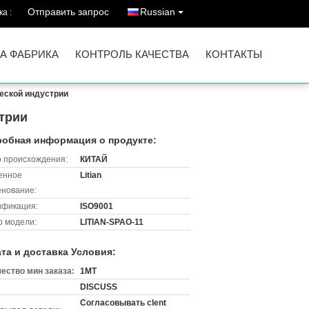
Отправить запрос
Russian
а :
А ФАБРИКА
КОНТРОЛЬ КАЧЕСТВА
КОНТАКТЫ
еской индустрии
стрии
обная информация о продукте:
 происхождения:
КИТАЙ
енное
Litian
нование:
ификация:
ISO9001
 модели:
LITIAN-SPAO-11
та и доставка Условия:
ество мин заказа:
1MT
DISCUSS
Согласовывать clent