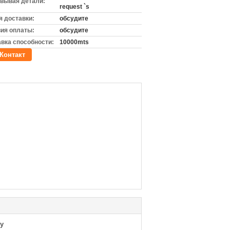
вывая детали:
request `s
 доставки:
обсудите
ия оплаты:
обсудите
вка способности:
10000mts
Контакт
у