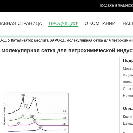
Продажа и поддержк
ЛАВНАЯ СТРАНИЦА
ПРОДУКЦИЯ
О КОМПАНИИ
НАШ
O-11
Катализатор цеолита SAPO-11, молекулярная сетка для петрохимич
, молекулярная сетка для петрохимической инду
Подр
Место
Фирм
наиме
Серт
Номер
Опла
Колич
Цена: