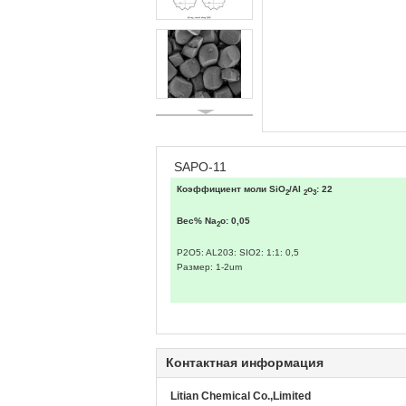
SAPO-11
Коэффициент моли SiO
/Al
o
: 22
2
2
3
Вес% Na
o: 0,05
2
P2O5: AL203: SIO2: 1:1: 0,5
Размер: 1-2um
Контактная информация
Litian Chemical Co.,Limited