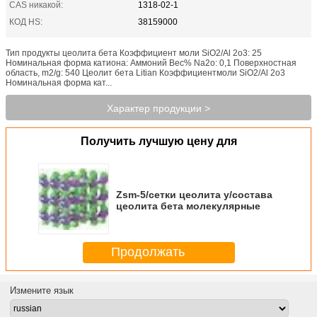
CAS никакой:
1318-02-1
КОД HS:
38159000
Тип продукты цеолита бета Коэффициент моли SiO2/Al 2o3: 25
Номинальная форма катиона: Аммоний Вес% Na2o: 0,1 Поверхностная
область, m2/g: 540 Цеолит бета Litian Коэффициентмоли SiO2/Al 2o3
Номинальная форма кат...
Характер продукции >
Получить лучшую цену для
Zsm-5/сетки цеолита y/состава
цеолита бета молекулярные
Продолжать
Измените язык