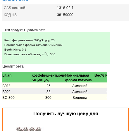
CAS никакой:
1318-02-1
КОД HS:
38159000
Тип продукты цеолита бета
Коэффициент моли SiO
/Al
o
:
25
2
2
3
Номинальная форма катиона:
Аммоний
Вес% Na
o:
0,1
2
2
Поверхностная область, m
/g:
540
Цеолит бета
Litian
Коэффициентмоли
Номинальная
Вес% Na
o
Пов
2
SiO
/Al
o
форма катиона
обл
2
2
3
B01*
25
Аммоний
0,1
B02*
38
Аммоний
0,1
BC-300
300
Водопод
0,1
Получить лучшую цену для