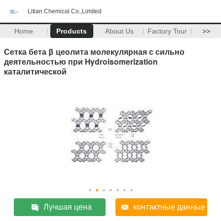
Litian Chemical Co.,Limited
Home
Products
About Us
Factory Tour
>>
Сетка бета β цеолита молекулярная с сильно
деятельностью при Hydroisomerization
каталитической
Лучшая цена
контактные данные