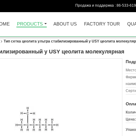
Продажа и поддержка :
86-533-61
OME
PRODUCTS
ABOUT US
FACTORY TOUR
QUA
Тип сетка цеолита ультра стабилизированный y USY цеолита молекуля
абилизированный y USY цеолита молекулярная
Подр
Место
Фирм
наиме
Серт
Опла
Колич
Цена:
Упако