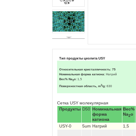
Тип продукты цеолита USY
Относительная кристалличность: 75
Номинальная форма катиона:
Натрий
Вес% Na
o:
1,5
2
2
Поверхностная область, m
/g:
630
Сетка USY молекулярная
Продукты
D50
Номинальная
Вес%
форма
Na
o
2
катиона
USY-0
5um
Натрий
1,5