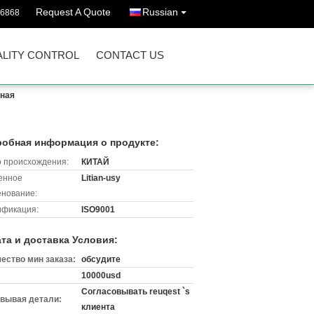
Request A Quote
Russian
96868
LITY CONTROL
CONTACT US
рная
обная информация о продукте:
 происхождения:
КИТАЙ
енное
Litian-usy
нование:
ификация:
ISO9001
та и доставка Условия:
ество мин заказа:
обсудите
10000usd
Согласовывать reuqest `s
вывая детали:
клиента