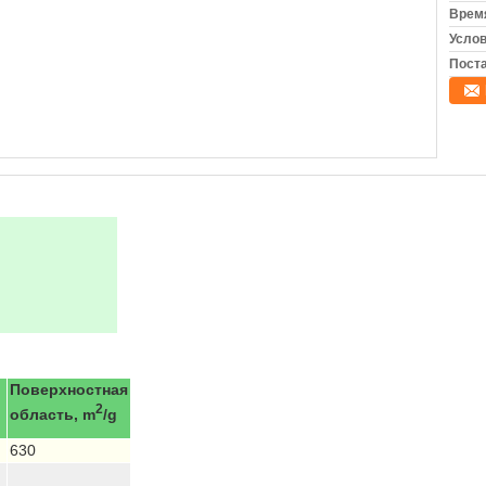
Время
Услов
Поста
Поверхностная
2
область, m
/g
630