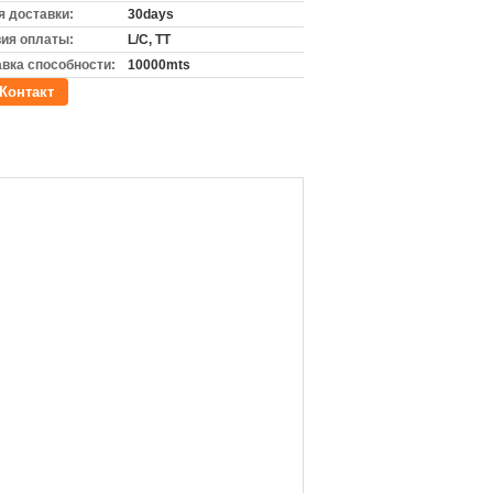
 доставки:
30days
ия оплаты:
L/C, TT
вка способности:
10000mts
Контакт