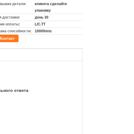
вывая детали:
клиента сделайте
упаковку
 доставки:
день 30
ия оплаты:
L/C.TT
вка способности:
10000mts
Контакт
льного ответа