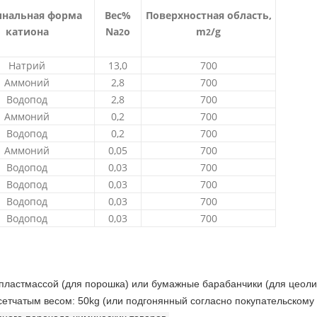
нальная форма
Вес%
Поверхностная область,
катиона
Na
o
m
/g
2
2
Натрий
13,0
700
Аммоний
2,8
700
Водопод
2,8
700
Аммоний
0,2
700
Водопод
0,2
700
Аммоний
0,05
700
Водопод
0,03
700
Водопод
0,03
700
Водопод
0,03
700
Водопод
0,03
700
пластмассой (для порошка) или бумажные барабанчики (для цеол
етчатым весом: 50kg (или подгонянный согласно покупательскому 