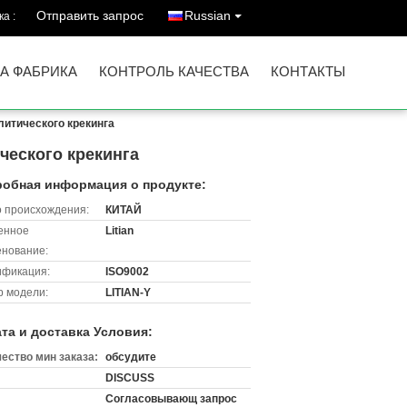
Отправить запрос
Russian
а :
А ФАБРИКА
КОНТРОЛЬ КАЧЕСТВА
КОНТАКТЫ
литического крекинга
ческого крекинга
обная информация о продукте:
 происхождения:
КИТАЙ
енное
Litian
нование:
ификация:
ISO9002
 модели:
LITIAN-Y
та и доставка Условия:
ество мин заказа:
обсудите
DISCUSS
Согласовывающ запрос