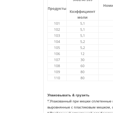
Номи
Продукты
Коэффициент
моли
101
5,1
102
5,1
103
5,1
104
5,2
105
5,2
106
12
107
30
108
60
109
80
110
80
Упаковывать & грузить
*
Упакованный при мешки сплетенные 
выровнянные с пластиковым мешком, с