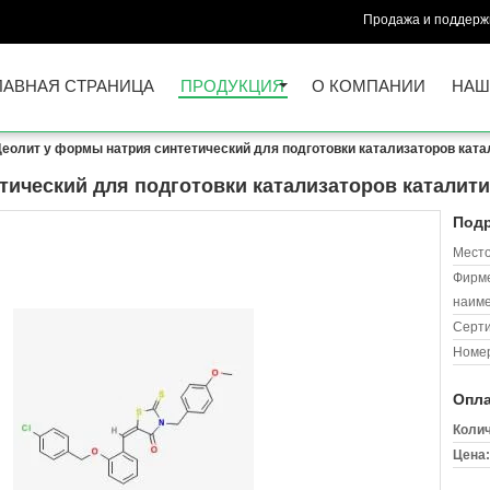
Продажа и поддержк
ЛАВНАЯ СТРАНИЦА
ПРОДУКЦИЯ
О КОМПАНИИ
НАШ
еолит y формы натрия синтетический для подготовки катализаторов ката
ический для подготовки катализаторов каталити
Подр
Место
Фирм
наиме
Серт
Номер
Опла
Колич
Цена: