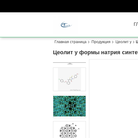
Г
Главная страница
Продукция
Цеолит y
Ц
Цеолит y формы натрия синтет