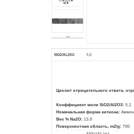
SIO2/AL203:
5,0
Цеолит отрицательного ответа, отр
Коэффициент моли SiO2/Al2O3:
5,1
Номинальная форма катиона:
Аммон
Вес % Na2O:
13,0
Поверхностная область, m2/g:
700
SiO
/Al
o
2
2
3