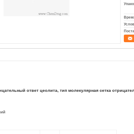
Упако
Время
Услов
Поста
ицательный ответ цеолита, тип молекулярная сетка отрицате
ий