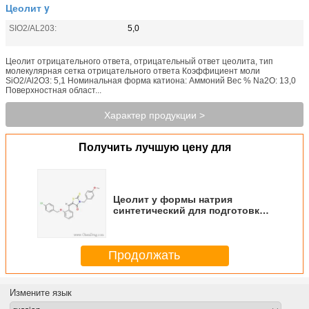
Цеолит y
SIO2/AL203:
5,0
Цеолит отрицательного ответа, отрицательный ответ цеолита, тип
молекулярная сетка отрицательного ответа Коэффициент моли
SiO2/Al2O3: 5,1 Номинальная форма катиона: Аммоний Вес % Na2O: 13,0
Поверхностная област...
Характер продукции >
Получить лучшую цену для
Цеолит y формы натрия
синтетический для подготовки
катализаторов каталитического
крекинга
Продолжать
Измените язык